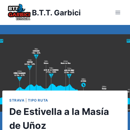
Saltar
B.T.T. Garbici
al
contenido
STRAVA
|
TIPO RUTA
De Estivella a la Masía
de Uñoz