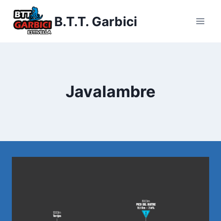
Saltar
B.T.T. Garbici
al
contenido
Javalambre