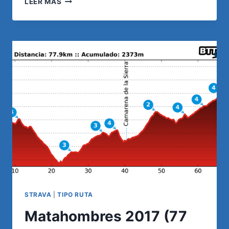
LEER MÁS
DEL
BUITRE
Y
BTT
STRAVA
|
TIPO RUTA
Matahombres 2017 (77